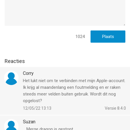
te vinden in het spel. Als je in-game aankopen wilt uitschakelen,
schakel je de in-app aankopen uit in de Instellingen van je
telefoon of tablet.
Gebruik van deze applicatie is onderhevig aan de Algemene
Voorwaarden van Zynga, te vinden op
1024
https://www.take2games.com/legal.
--
Reacties
Merge Dragons! van Gram Games is een app voor iPhone, iPad
Corry
en iPod touch met iOS versie 15.0 of hoger, geschikt bevonden
voor gebruikers met leeftijden vanaf
9 jaar
.
Het lukt niet om te verbinden met mijn Apple-account.
Ik krijg al maandenlang een foutmelding en er raken
Informatie voor Merge Dragons!is het laatst vergeleken op 8
steeds meer velden buiten gebruik. Wordt dit nog
Aug om 16:09.
opgelost?
12/05/22 13:13
Versie 8.4.0
Suzan
....Merge dragon is gestopt.....