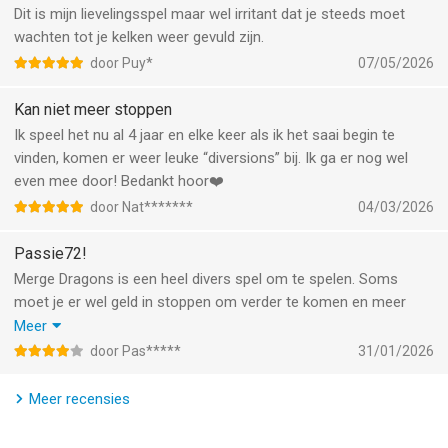
staan. Fuseer om de puzzel te winnen!
Dit is mijn lievelingsspel maar wel irritant dat je steeds moet
wachten tot je kelken weer gevuld zijn.
Verzamel nieuwe drakensoorten
door Puy*
07/05/2026
- Ontdek 17 drakensoorten en fuseer ze door de 8 groeistadia
om nieuwe draken te krijgen!
Kan niet meer stoppen
- Fuseer drakeneieren om nieuwe draken uit te laten komen, die
Ik speel het nu al 4 jaar en elke keer als ik het saai begin te
over het land bewegen om objecten voor je te oogsten die je
vinden, komen er weer leuke “diversions” bij. Ik ga er nog wel
kunt fuseren.
even mee door! Bedankt hoor❤️
Uitdagende puzzels
door Nat*******
04/03/2026
- Test je vaardigheid in het oplossen van puzzels met meer dan
Passie72!
600 uitdagende missies.
- Herhaal meer dan 100 levels, gevuld met nieuwe missies en
Merge Dragons is een heel divers spel om te spelen. Soms
beloningen, om te helpen bij het opbouwen van je drakenkamp!
moet je er wel geld in stoppen om verder te komen en meer
- Los alle puzzels op en ontdek verborgen levels - kun je ze
ruimte te krijgen om alle spulletjes kwijt te kunnen. Wat ik
Meer
allemaal vinden?
jammer vind is dat de extra spellen veel te kort duren dat zou
door Pas*****
31/01/2026
- Tijdens je puzzeltocht kun je kwaadaardige Zomblins
wat langer mogen zijn ;)
tegenkomen. Let op en wees voorzichtig! Los uitdagende
Meer recensies
puzzels op, bescherm de draken en red de vallei van de
kwaadaardige Zomblins!