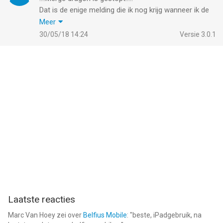
Dat is de enige melding die ik nog krijg wanneer ik de
app probeer te openen. Wat is hiervan de reden?
Meer
Enkele maanden geleden kreeg ik deze melding ook;
30/05/18 14:24
Versie 3.0.1
heb de app toen verwijderd en opnieuw gedownload;
ben vooraan begonnen in het spel en nu ik weer
aardig wat levels heb gespeeld krijg ik opnieuw deze
melding en kan de app dus niet openen. Help!
Laatste reacties
Marc Van Hoey
zei over
Belfius Mobile
: "
beste, iPadgebruik, na