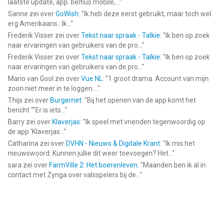
laatste update, app. belfius mobile,...
"
Sanne
zei over
GoWish
: "
Ik heb deze eerst gebruikt, maar toch wel
erg Amerikaans.. Ik...
"
Frederik Visser
zei over
Tekst naar spraak - Talkie
: "
Ik ben op zoek
naar ervaringen van gebruikers van de pro...
"
Frederik Visser
zei over
Tekst naar spraak - Talkie
: "
Ik ben op zoek
naar ervaringen van gebruikers van de pro...
"
Mario van Gool
zei over
Vue NL
: "
1 groot drama. Account van mijn
zoon niet meer in te loggen....
"
Thijs
zei over
Burgernet
: "
Bij het openen van de app komt het
bericht ""Er is iets...
"
Barry
zei over
Klaverjas
: "
Ik speel met vrienden tegenwoordig op
de app ‘Klaverjas...
"
Catharina
zei over
DVHN - Nieuws & Digitale Krant
: "
Ik mis het
nieuwswoord. Kunnen jullie dit weer toevoegen? Het...
"
sara
zei over
FarmVille 2: Het boerenleven
: "
Maanden ben ik al in
contact met Zynga over valsspelers bij de...
"