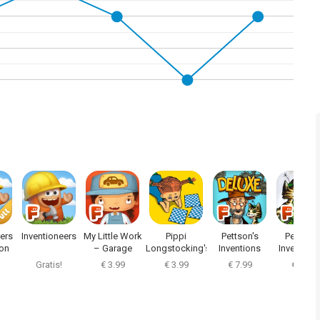
eers
Inventioneers
My Little Work
Pippi
Pettson's
Pettson'
ion
– Garage
Longstocking's
Inventions
Inventions
Memo
Deluxe
Gratis!
€ 3.99
€ 3.99
€ 7.99
€ 5.99