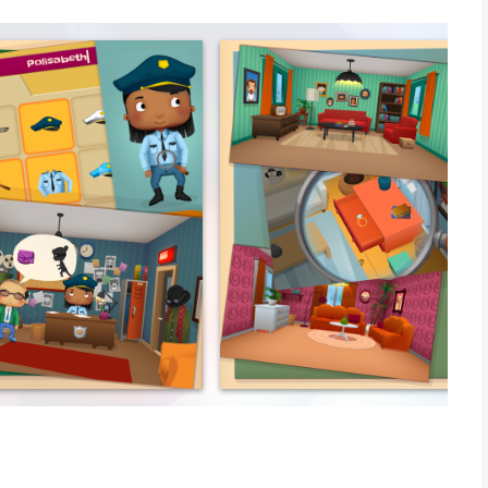
itants of the little town for way too long. It’s time for
he town’s super police to start cleaning up this criminal mess.
tective to help people find their stolen things. Investigate crime
e suspects and figure out who’s guilty. Find and return the
car chases and put them behind bars.
s to rise in the ranks and become the most legendary crime
nt homes
 guilty