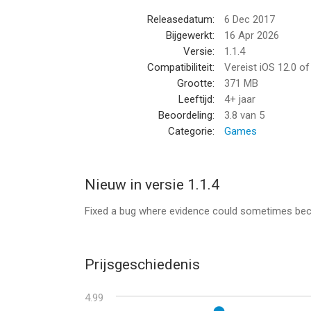
--
Releasedatum:
6 Dec 2017
Bijgewerkt:
16 Apr 2026
Little Police van Filimundus AB is een app voor iP
Versie:
1.1.4
bevonden voor gebruikers met leeftijden vanaf
4 
Compatibiliteit:
Vereist iOS 12.0 o
Grootte:
371 MB
Informatie voor Little Policeis het laatst vergele
Leeftijd:
4+ jaar
Beoordeling:
3.8
van 5
Categorie:
Games
Nieuw in versie 1.1.4
Fixed a bug where evidence could sometimes beco
Prijsgeschiedenis
4.99