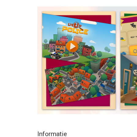
A wave of burglary and theft has troubled the inhab
somebody to do something about it! It’s time for t
In Little Police you take on the role as a police de
scenes and look for clues. Compare evidence to th
stolen things. Catch the bad guys in high speed 
Solve cases, find lost animals and catch criminal
solver the town has ever seen!
Features:
- No ads
- No in-app purchase
- Solve crimes in a beautiful 3d world
- Customize your own police detective
- Earn police badges and unlock clothing items
- Look for clues and stolen things in 40+ differe
- Use logic and problem solving to figure out who's
- Catch criminals in high speed car chases
Informatie