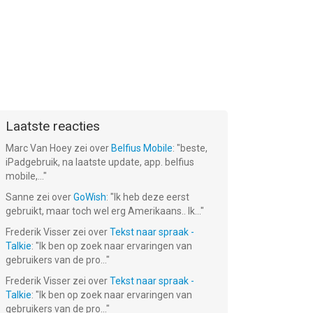
Laatste reacties
Marc Van Hoey
zei over
Belfius Mobile
: "
beste,
iPadgebruik, na laatste update, app. belfius
mobile,...
"
Sanne
zei over
GoWish
: "
Ik heb deze eerst
gebruikt, maar toch wel erg Amerikaans.. Ik...
"
s
Pettson's
Pettsons
Frederik Visser
zei over
Tekst naar spraak -
 2
Inventions
Pussel
Talkie
: "
Ik ben op zoek naar ervaringen van
€ 5.99
€ 3.99
gebruikers van de pro...
"
Frederik Visser
zei over
Tekst naar spraak -
Talkie
: "
Ik ben op zoek naar ervaringen van
gebruikers van de pro...
"