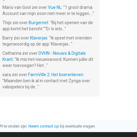
Mario van Gool
zei over
Vue NL
: "
1 groot drama.
Account van mijn zoon niet meer in te loggen....
"
Thijs
zei over
Burgernet
: "
Bij het openen van de
app komt het bericht ""Er is iets...
"
Barry
zei over
Klaverjas
: "
Ik speel met vrienden
tegenwoordig op de app ‘Klaverjas...
"
Catharina
zei over
DVHN - Nieuws & Digitale
Krant
: "
Ik mis het nieuwswoord. Kunnen jullie dit
weer toevoegen? Het...
"
sara
zei over
FarmVille 2: Het boerenleven
:
"
Maanden ben ik al in contact met Zynga over
valsspelers bij de...
"
I te vinden zijn.
Neem contact op
bij eventuele vragen.