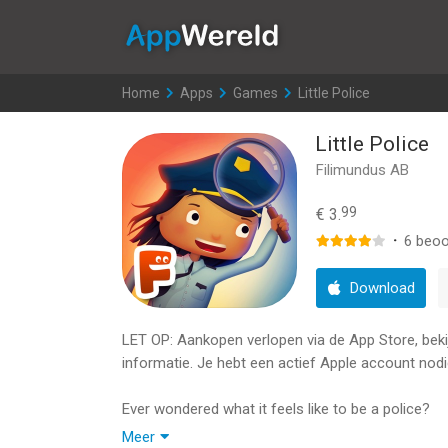
AppWereld
Home
>
Apps
>
Games
>
Little Police
Little Police
Filimundus AB
99
€ 3.
·
6
beoo
Download
LET OP: Aankopen verlopen via de App Store, bekijk
informatie. Je hebt een actief Apple account nodi
Ever wondered what it feels like to be a police?
Meer