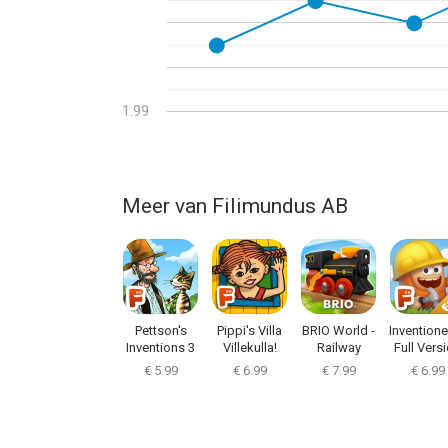
1.99
Meer van Filimundus AB
Pettson's
Pippi's Villa
BRIO World -
Invention
Inventions 3
Villekulla!
Railway
Full Vers
€ 5.99
€ 6.99
€ 7.99
€ 6.99