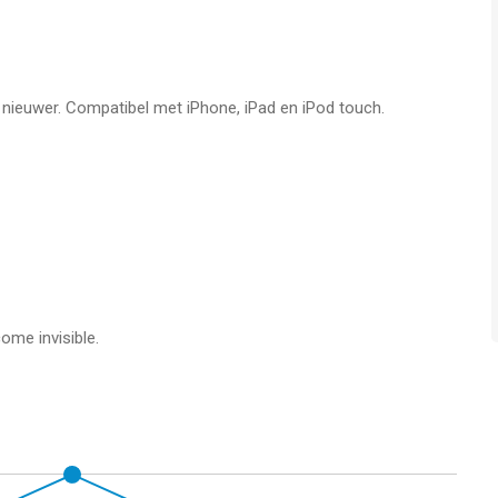
hone, iPad en iPod touch met iOS versie 12.0 of hoger, geschikt
jaar
.
f nieuwer. Compatibel met iPhone, iPad en iPod touch.
ken op 8 Aug om 06:05.
me invisible.