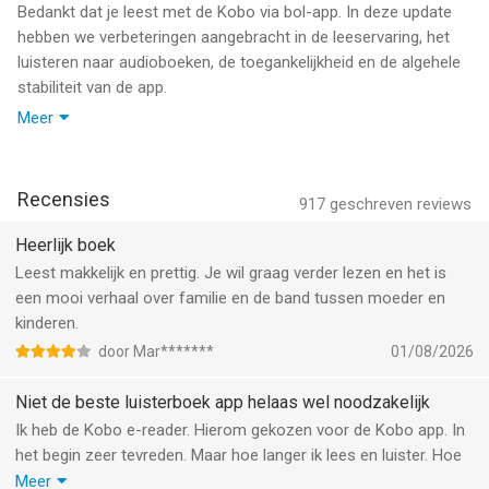
boeken in je app. Start met een gratis proefperiode en het
Bedankt dat je leest met de Kobo via bol-app. In deze update
abonnement is maandelijks opzegbaar. Lezen maarrr!
hebben we verbeteringen aangebracht in de leeservaring, het
luisteren naar audioboeken, de toegankelijkheid en de algehele
Ebooks en luisterboeken kopen
stabiliteit van de app.
Je kunt natuurlijk ook gewoon ebooks per stuk kopen. Zowel bij
Meer
bol als via de app betaal je veilig via iDeal, PayPal of creditcard.
- Betrouwbaardere leesvoortgang en synchronisatie, inclusief
Ga naar bol als je achteraf wilt betalen.
oplossingen voor problemen met je laatstgelezen positie
• Verbeterde betrouwbaarheid van de audioboekweergave
Recensies
Lees je ook op een Kobo e-reader?
917
geschreven reviews
• Betere toegankelijkheid en voice-over-ondersteuning
Dan lees je naadloos verder door de automatische
• Prestatie- en stabiliteitsverbeteringen, waaronder sneller
Heerlijk boek
synchronisatie. Al je bladwijzers, aantekeningen en markeringen
laden van bibliotheken
Leest makkelijk en prettig. Je wil graag verder lezen en het is
worden gesynchroniseerd. Zo hoef jij jezelf niet meer af te
• Algemene bugfixes en verbeteringen
een mooi verhaal over familie en de band tussen moeder en
vragen waar je was gebleven.
kinderen.
Ben je na dit alles nog niet helemaal uitgelezen? Installeer dan
door Mar*******
01/08/2026
gewoon de ebook app en lees daar verder, of stuur een mailtje
Niet de beste luisterboek app helaas wel noodzakelijk
met eventuele vragen naar ebook-app-feedback@bol.com.
Daar reageren wij dan op zodat jij weer iets hebt om te lezen.
Ik heb de Kobo e-reader. Hierom gekozen voor de Kobo app. In
het begin zeer tevreden. Maar hoe langer ik lees en luister. Hoe
--
meer ik me stoor.
Meer