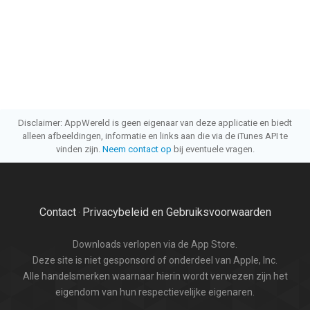
Disclaimer: AppWereld is geen eigenaar van deze applicatie en biedt
alleen afbeeldingen, informatie en links aan die via de iTunes API te
vinden zijn.
Neem contact op
bij eventuele vragen.
Contact
Privacybeleid en Gebruiksvoorwaarden
·
Downloads verlopen via de App Store.
Deze site is niet gesponsord of onderdeel van Apple, Inc.
Alle handelsmerken waarnaar hierin wordt verwezen zijn het
eigendom van hun respectievelijke eigenaren.