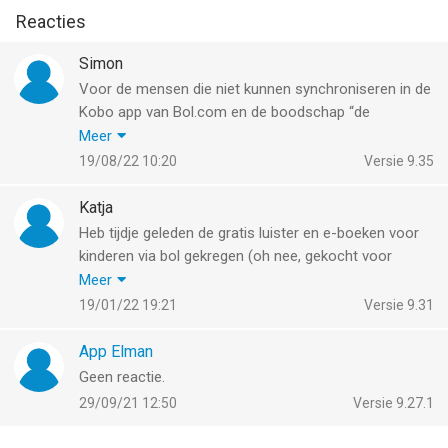
Reacties
Simon
Voor de mensen die niet kunnen synchroniseren in de
Kobo app van Bol.com en de boodschap “de
bibliotheek kon niet worden bijgewerkt” krijgen.
Meer
Ik heb het als volgt opgelost.
19/08/22 10:20
Versie 9.35
1. De app verwijderen van je device
2. De “Kobo bol.com” opnieuw downloaden
Katja
3. Inloggen met je “bol.com wachtwoord.
Heb tijdje geleden de gratis luister en e-boeken voor
Daarna werkt de app weer zoals daarvoor.
kinderen via bol gekregen (oh nee, gekocht voor
Hierna moet je wel weer de instellingen invoeren,
0,01€). Maar kan het niet via iPads van de kinderen
Meer
maar dat is zo gebeurd.
afspelen in verband met leeftijdsgrens 12+.
19/01/22 19:21
Versie 9.31
Was fijn als ze zelf met koptelefoontje konden
luisteren, niet via mijn telefoon.
App Elman
Geen reactie.
29/09/21 12:50
Versie 9.27.1