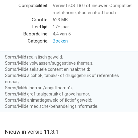
je even je ogen niet kan gebruiken om te lezen.
Compatibiliteit:
Vereist iOS 18.0 of nieuwer. Compatibel
met iPhone, iPad en iPod touch.
Ebooks lezen zoals jij wilt
Grootte:
623 MB
Want dat is het fijne aan een ebook app of e-reader: je kunt de
Leeftijd:
17+ jaar
leesinstellingen helemaal naar je eigen voorkeur instellen:
Beoordeling:
4.4
van 5
o Schermvergrendeling
Categorie:
Boeken
o Lettergrootte
o Nachtmodus
Soms/Mild realistisch geweld;
o Lettertype
Soms/Milde volwassen/suggestieve thema’s;
Soms/Milde seksuele content en naaktheid;
Woordenboek-functie
Soms/Mild alcohol-, tabaks- of drugsgebruik of referenties
In een ebook stuit je op een woord waarvan je de betekenis
ernaar;
Soms/Milde horror-/angstthema’s;
niet kent en er lijkt complete chaos te ontstaan. Nee hoor, toch
Soms/Mild grof taalgebruik of grove humor;
niets aan de hand want precies voor deze situaties heeft de
Soms/Mild animatiegeweld of fictief geweld;
Kobo via bol app een knop met woordenboek-functie. Handig!
Soms/Milde medische/behandelingsinformatie.
Onbeperkt lezen & luisteren
Ervaar zelf het gemak van Kobo Plus, het enige dat je hiervoor
hoeft te doen is abonnee zijn en je krijgt een bibliotheek aan
Nieuw in versie 11.3.1