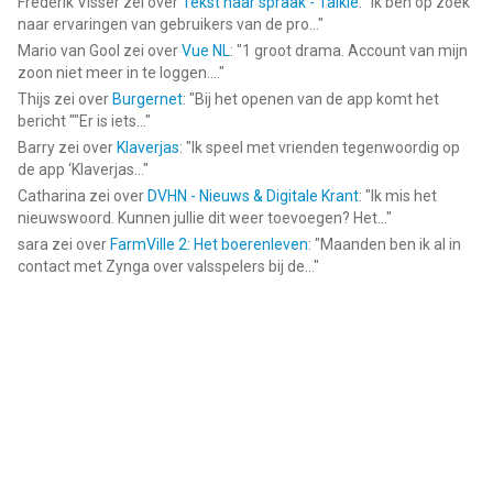
Frederik Visser
zei over
Tekst naar spraak - Talkie
: "
Ik ben op zoek
naar ervaringen van gebruikers van de pro...
"
Mario van Gool
zei over
Vue NL
: "
1 groot drama. Account van mijn
zoon niet meer in te loggen....
"
Thijs
zei over
Burgernet
: "
Bij het openen van de app komt het
bericht ""Er is iets...
"
Barry
zei over
Klaverjas
: "
Ik speel met vrienden tegenwoordig op
de app ‘Klaverjas...
"
Catharina
zei over
DVHN - Nieuws & Digitale Krant
: "
Ik mis het
nieuwswoord. Kunnen jullie dit weer toevoegen? Het...
"
sara
zei over
FarmVille 2: Het boerenleven
: "
Maanden ben ik al in
contact met Zynga over valsspelers bij de...
"