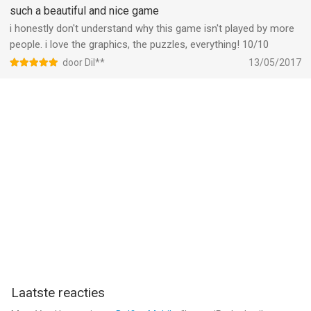
one who translated it into Dutch: boo to you! ‘Sand in my hair’
such a beautiful and nice game
translates as ‘zand in MIJN haar’, NOT as ‘zand in me haar’, and
i honestly don't understand why this game isn't played by more
‘my own life’ translates as ‘MIJN eigen leven’, NOT as ‘me eigen
people. i love the graphics, the puzzles, everything! 10/10
leven’.
door Dil**
13/05/2017
Laatste reacties