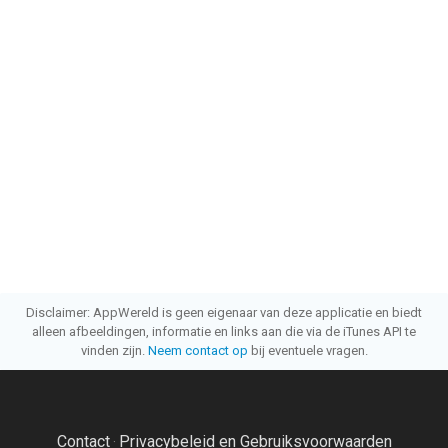
Disclaimer: AppWereld is geen eigenaar van deze applicatie en biedt
alleen afbeeldingen, informatie en links aan die via de iTunes API te
vinden zijn.
Neem contact op
bij eventuele vragen.
Contact
Privacybeleid en Gebruiksvoorwaarden
·