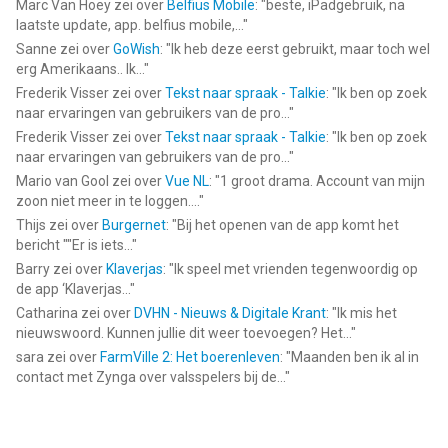
Marc Van Hoey
zei over
Belfius Mobile
: "
beste, iPadgebruik, na
laatste update, app. belfius mobile,...
"
Sanne
zei over
GoWish
: "
Ik heb deze eerst gebruikt, maar toch wel
erg Amerikaans.. Ik...
"
Frederik Visser
zei over
Tekst naar spraak - Talkie
: "
Ik ben op zoek
naar ervaringen van gebruikers van de pro...
"
Frederik Visser
zei over
Tekst naar spraak - Talkie
: "
Ik ben op zoek
naar ervaringen van gebruikers van de pro...
"
Mario van Gool
zei over
Vue NL
: "
1 groot drama. Account van mijn
zoon niet meer in te loggen....
"
Thijs
zei over
Burgernet
: "
Bij het openen van de app komt het
bericht ""Er is iets...
"
Barry
zei over
Klaverjas
: "
Ik speel met vrienden tegenwoordig op
de app ‘Klaverjas...
"
Catharina
zei over
DVHN - Nieuws & Digitale Krant
: "
Ik mis het
nieuwswoord. Kunnen jullie dit weer toevoegen? Het...
"
sara
zei over
FarmVille 2: Het boerenleven
: "
Maanden ben ik al in
contact met Zynga over valsspelers bij de...
"