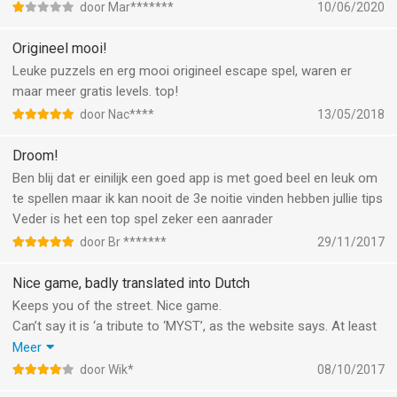
door Mar*******
10/06/2020
Origineel mooi!
Leuke puzzels en erg mooi origineel escape spel, waren er
maar meer gratis levels. top!
door Nac****
13/05/2018
Droom!
Ben blij dat er einilijk een goed app is met goed beel en leuk om
te spellen maar ik kan nooit de 3e noitie vinden hebben jullie tips
Veder is het een top spel zeker een aanrader
door Br *******
29/11/2017
Nice game, badly translated into Dutch
Keeps you of the street. Nice game.
Can’t say it is ‘a tribute to ‘MYST’, as the website says. At least
MYST did have an end, and it was more of a real world. Here it
Meer
is just puzzles.
door Wik*
08/10/2017
What I really did NOT like, was the translation in Dutch. To the