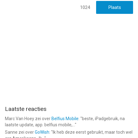
Base App: Gemaakt voor Trading van Coinbase Wallet is een
iPhone app met iOS versie 15.1 of hoger, geschikt bevonden
1024
voor gebruikers met leeftijden vanaf
17 jaar
.
Informatie voor Base App: Gemaakt voor Tradingis het laatst
vergeleken op 7 Aug om 05:50.
Laatste reacties
Marc Van Hoey
zei over
Belfius Mobile
: "
beste, iPadgebruik, na
laatste update, app. belfius mobile,...
"
Sanne
zei over
GoWish
: "
Ik heb deze eerst gebruikt, maar toch wel