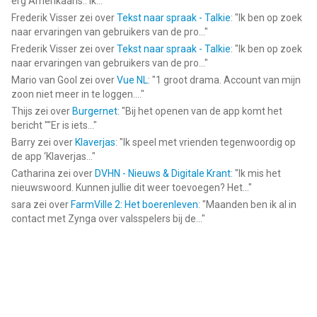
erg Amerikaans.. Ik...
"
Frederik Visser
zei over
Tekst naar spraak - Talkie
: "
Ik ben op zoek
naar ervaringen van gebruikers van de pro...
"
Frederik Visser
zei over
Tekst naar spraak - Talkie
: "
Ik ben op zoek
naar ervaringen van gebruikers van de pro...
"
Mario van Gool
zei over
Vue NL
: "
1 groot drama. Account van mijn
zoon niet meer in te loggen....
"
Thijs
zei over
Burgernet
: "
Bij het openen van de app komt het
bericht ""Er is iets...
"
Barry
zei over
Klaverjas
: "
Ik speel met vrienden tegenwoordig op
de app ‘Klaverjas...
"
Catharina
zei over
DVHN - Nieuws & Digitale Krant
: "
Ik mis het
nieuwswoord. Kunnen jullie dit weer toevoegen? Het...
"
sara
zei over
FarmVille 2: Het boerenleven
: "
Maanden ben ik al in
contact met Zynga over valsspelers bij de...
"