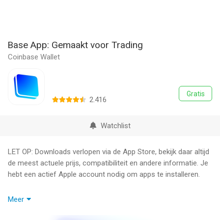
Base App: Gemaakt voor Trading
Coinbase Wallet
Gratis
2.416
Watchlist
LET OP: Downloads verlopen via de App Store, bekijk daar altijd
de meest actuele prijs, compatibiliteit en andere informatie. Je
hebt een actief Apple account nodig om apps te installeren.
De beste plek om onchain te traden. Met Base App kun je
Meer
handelen in miljoenen assets, verdienen met je USDC, chatten
met vrienden en het hele onchain ecosysteem verkennen vanaf