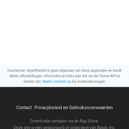
Disclaimer: AppWereld is geen eigenaar van deze applicatie en biedt
alleen afbeeldingen, informatie en links aan die via de iTunes API te
vinden zijn.
Neem contact op
bij eventuele vragen.
Contact
Privacybeleid en Gebruiksvoorwaarden
·
Downloads verlopen via de App Store.
Deze site is niet gesponsord of onderdeel van Apple, Inc.