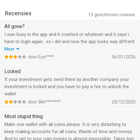
• Chat met AI-agenten zoals Bankr of Flaunch om transacties
te doen, crypto te versturen of je portfolio te beheren.
Up to 3.35% APY on USDC - paid monthly, right to your wallet.
Recensies
13
geschreven reviews
Veilige wallet met eigen beheer
Instant global transfers, sponsored fees, seamless
All gone?
• Jouw sleutels, jouw crypto. Base App is een veilige onchain
onboarding.
I was busy in the app and it crashed or whatever and it says i
wallet waarmee jij de controle hebt over je crypto, NFT's, DeFi-
have to login again.. so i did and now the app looks way diffrent
activiteiten en digitale activa.
Follow us on X @baseapp to stay up to date on launches!
and no assests anymore.. everything is gone..
Meer
• Meld je aan met je e-mailadres, Google- of Apple-account
i have not installed any other app i allways start the base app..
door Eux****
06/01/2026
voor naadloos herstel van je wallet en multifactorauthenticatie,
but where is my assests?
zelfs als je jouw apparaat kwijtraakt.
Can some one help me with this!?!
Locked
• Geef je de voorkeur aan een herstelzin of wachtwoord?
Cloudback-ups helpen jou om te voorkomen dat je de toegang
If your investment gets send there by another company your
verliest.
investment is locked and you have to pay a fee to unlock the
• Ingebouwde bescherming tegen kwaadwillende websites en
wallet
phishing-aanvallen.
door Win*******
23/12/2025
Wereldwijde toegang: beschikbaar in 20 talen en meer dan 170
Most stupid thing
landen.
Make one wallet with all coins please. It is very disturbing to
–
keep making accounts for all coins. Waste of time and money.
*Het beloningspercentage (tot 3,35% APY) kan worden
And to get to your own money is almost impossible. Takes too