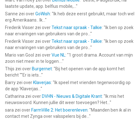
Marc Van Hoey
zei over
Belfius Mobile
: "
beste, iPadgebruik, na
laatste update, app. belfius mobile,...
"
Sanne
zei over
GoWish
: "
Ik heb deze eerst gebruikt, maar toch wel
erg Amerikaans.. Ik...
"
Frederik Visser
zei over
Tekst naar spraak - Talkie
: "
Ik ben op zoek
naar ervaringen van gebruikers van de pro...
"
Frederik Visser
zei over
Tekst naar spraak - Talkie
: "
Ik ben op zoek
naar ervaringen van gebruikers van de pro...
"
Mario van Gool
zei over
Vue NL
: "
1 groot drama. Account van mijn
zoon niet meer in te loggen....
"
Thijs
zei over
Burgernet
: "
Bij het openen van de app komt het
bericht ""Er is iets...
"
Barry
zei over
Klaverjas
: "
Ik speel met vrienden tegenwoordig op
de app ‘Klaverjas...
"
Catharina
zei over
DVHN - Nieuws & Digitale Krant
: "
Ik mis het
nieuwswoord. Kunnen jullie dit weer toevoegen? Het...
"
sara
zei over
FarmVille 2: Het boerenleven
: "
Maanden ben ik al in
contact met Zynga over valsspelers bij de...
"