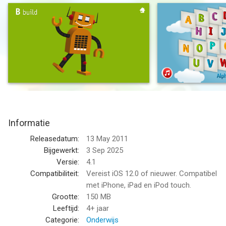
"digging" for treasure or "zapping" alien spaceships, they'll have
a blast learning all of the letters and their sounds.
"AlphaTots is the gold standard of ABC flash card apps." —
USA Today
Features:
• 26 fun preschool puzzles and mini-games that help kids learn
the alphabet!
• An engaging alphabet sing-a-long song.
Informatie
• An interactive alphabet that helps kids recite their ABCs.
• Upper- and lowercase versions of every letter.
Releasedatum:
13 May 2011
Bijgewerkt:
3 Sep 2025
Awards & Recognition:
Versie:
4.1
• Featured on NBC's Today Show!
Compatibiliteit:
Vereist iOS 12.0 of nieuwer. Compatibel
• Parents' Choice Award winner
met iPhone, iPad en iPod touch.
• Common Sense Media ON for Learning award winner
Grootte:
150 MB
Leeftijd:
4+ jaar
Crafted by Little 10 Robot. We make educational apps loaded
Categorie:
Onderwijs