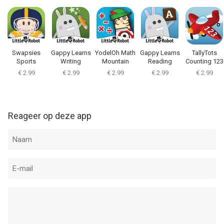
Swapsies
Gappy Learns
YodelOh Math
Gappy Learns
TallyTots
Sports
Writing
Mountain
Reading
Counting 123
Game
€ 2.99
€ 2.99
€ 2.99
€ 2.99
€ 2.99
Reageer op deze app