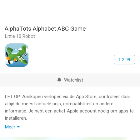
AlphaTots Alphabet ABC Game
Little 10 Robot
€ 2.99
Watchlist
LET OP: Aankopen verlopen via de App Store, controleer daar
altijd de meest actuele prijs, compatibiliteit en andere
informatie. Je hebt een actief Apple account nodig om apps te
installeren.
Meer
“A” is for action in the fun app that uses 26 action verbs to help
toddlers learn the ABCs. Whether they're "building" robots,